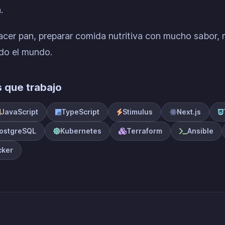
.
er pan, preparar comida nutritiva con mucho sabor, m
do el mundo.
s que trabajo
JavaScript
TypeScript
Stimulus
Next.js
ostgreSQL
Kubernetes
Terraform
Ansible
cker