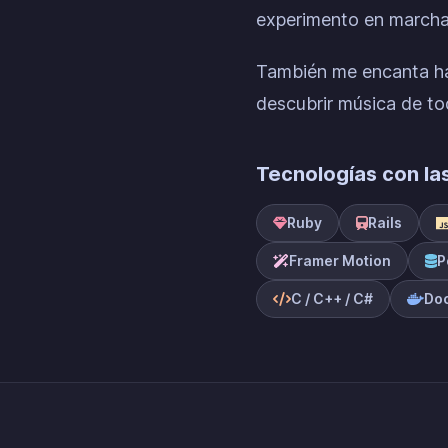
experimento en marcha
También me encanta hac
descubrir música de to
Tecnologías con la
Ruby
Rails
Framer Motion
P
C / C++ / C#
Do