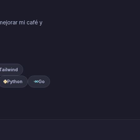
ejorar mi café y
Tailwind
Python
Go